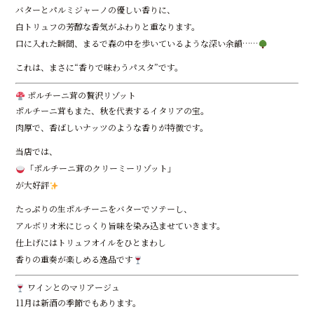
バターとパルミジャーノの優しい香りに、
白トリュフの芳醇な香気がふわりと重なります。
口に入れた瞬間、まるで森の中を歩いているような深い余韻……
これは、まさに“香りで味わうパスタ”です。
ポルチーニ茸の贅沢リゾット
ポルチーニ茸もまた、秋を代表するイタリアの宝。
肉厚で、香ばしいナッツのような香りが特徴です。
当店では、
「ポルチーニ茸のクリーミーリゾット」
が大好評
たっぷりの生ポルチーニをバターでソテーし、
アルボリオ米にじっくり旨味を染み込ませていきます。
仕上げにはトリュフオイルをひとまわし――
香りの重奏が楽しめる逸品です
ワインとのマリアージュ
11月は新酒の季節でもあります。