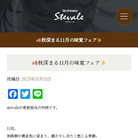
秋深まる11月の味覚フェア
秋深まる11月の味覚フェア
投稿日
2025年11月11日
F
T
Li
a
w
n
stevaleの更新担当の中西です。
c
it
e
e
te
11月。
b
r
街路樹が黄金色に染まり、風が少し冷たく感じる季節。