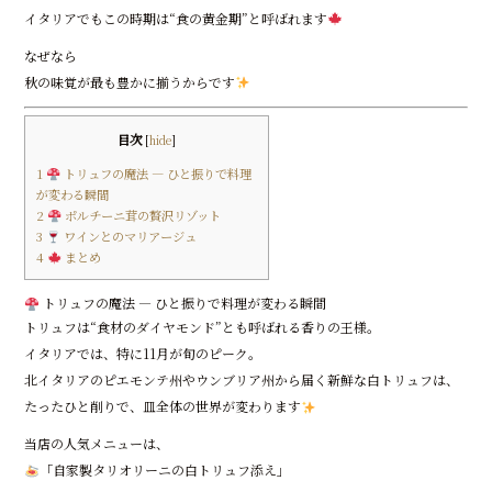
o
イタリアでもこの時期は“食の黄金期”と呼ばれます
o
なぜなら――
k
秋の味覚が最も豊かに揃うからです
目次
[
hide
]
1
トリュフの魔法 ― ひと振りで料理
が変わる瞬間
2
ポルチーニ茸の贅沢リゾット
3
ワインとのマリアージュ
4
まとめ
トリュフの魔法 ― ひと振りで料理が変わる瞬間
トリュフは“食材のダイヤモンド”とも呼ばれる香りの王様。
イタリアでは、特に11月が旬のピーク。
北イタリアのピエモンテ州やウンブリア州から届く新鮮な白トリュフは、
たったひと削りで、皿全体の世界が変わります
当店の人気メニューは、
「自家製タリオリーニの白トリュフ添え」