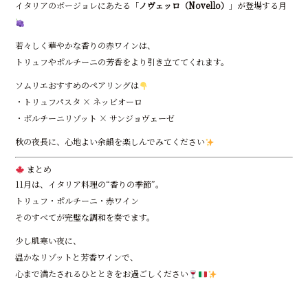
イタリアのボージョレにあたる「
ノヴェッロ（Novello）
」が登場する月
若々しく華やかな香りの赤ワインは、
トリュフやポルチーニの芳香をより引き立ててくれます。
ソムリエおすすめのペアリングは
・トリュフパスタ × ネッビオーロ
・ポルチーニリゾット × サンジョヴェーゼ
秋の夜長に、心地よい余韻を楽しんでみてください
まとめ
11月は、イタリア料理の“香りの季節”。
トリュフ・ポルチーニ・赤ワイン――
そのすべてが完璧な調和を奏でます。
少し肌寒い夜に、
温かなリゾットと芳香ワインで、
心まで満たされるひとときをお過ごしください