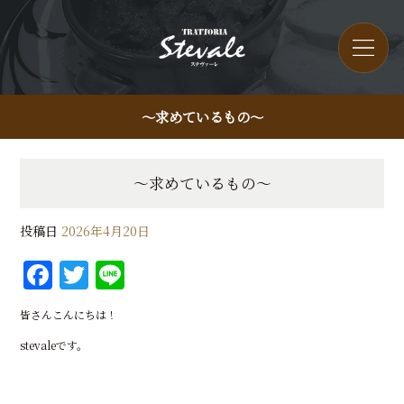
～求めているもの～
～求めているもの～
投稿日
2026年4月20日
F
T
Li
a
w
n
皆さんこんにちは！
c
it
e
stevaleです。
e
te
b
r