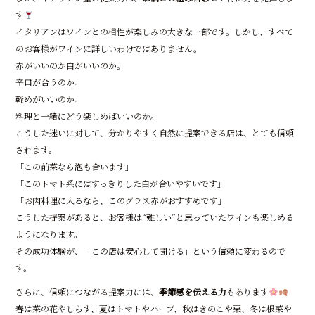
す
イタリアンはワインとの相性が楽しみの大きな一部です。しかし、すべて
のお客様がワインに詳しいわけではありません。
赤がいいのか白がいいのか。
辛口が合うのか。
軽めがいいのか。
料理と一緒にどう楽しめばいいのか。
こうした迷いに対して、分かりやすく自然に提案できる店は、とても信頼
されます。
「この前菜なら泡も合います」
「このトマト系にはすっきりした白が合いやすいです」
「お肉料理に入るなら、このグラス赤がおすすめです」
こうした提案があると、お客様は“難しい”と思っていたワインも楽しめる
ようになります。
その成功体験が、「この店は安心して聞ける」という信頼に変わるので
す。
さらに、信頼につながる提案力には、
季節感を伝える力
もあります
春は菜の花やしらす、夏はトマトやハーブ、秋はきのこや栗、冬は根菜や