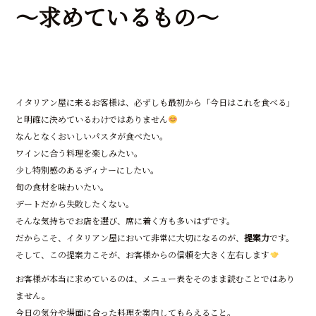
o
～求めているもの～
o
k
イタリアン屋に来るお客様は、必ずしも最初から「今日はこれを食べる」
と明確に決めているわけではありません
なんとなくおいしいパスタが食べたい。
ワインに合う料理を楽しみたい。
少し特別感のあるディナーにしたい。
旬の食材を味わいたい。
デートだから失敗したくない。
そんな気持ちでお店を選び、席に着く方も多いはずです。
だからこそ、イタリアン屋において非常に大切になるのが、
提案力
です。
そして、この提案力こそが、お客様からの信頼を大きく左右します
お客様が本当に求めているのは、メニュー表をそのまま読むことではあり
ません。
今日の気分や場面に合った料理を案内してもらえること。