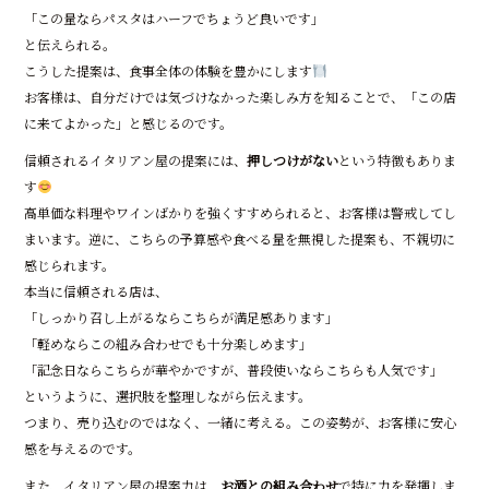
「この量ならパスタはハーフでちょうど良いです」
と伝えられる。
こうした提案は、食事全体の体験を豊かにします
お客様は、自分だけでは気づけなかった楽しみ方を知ることで、「この店
に来てよかった」と感じるのです。
信頼されるイタリアン屋の提案には、
押しつけがない
という特徴もありま
す
高単価な料理やワインばかりを強くすすめられると、お客様は警戒してし
まいます。逆に、こちらの予算感や食べる量を無視した提案も、不親切に
感じられます。
本当に信頼される店は、
「しっかり召し上がるならこちらが満足感あります」
「軽めならこの組み合わせでも十分楽しめます」
「記念日ならこちらが華やかですが、普段使いならこちらも人気です」
というように、選択肢を整理しながら伝えます。
つまり、売り込むのではなく、一緒に考える。この姿勢が、お客様に安心
感を与えるのです。
また、イタリアン屋の提案力は、
お酒との組み合わせ
で特に力を発揮しま