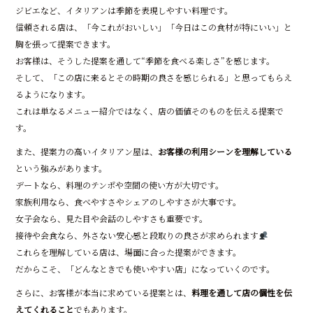
ジビエなど、イタリアンは季節を表現しやすい料理です。
信頼される店は、「今これがおいしい」「今日はこの食材が特にいい」と
胸を張って提案できます。
お客様は、そうした提案を通して“季節を食べる楽しさ”を感じます。
そして、「この店に来るとその時期の良さを感じられる」と思ってもらえ
るようになります。
これは単なるメニュー紹介ではなく、店の価値そのものを伝える提案で
す。
また、提案力の高いイタリアン屋は、
お客様の利用シーンを理解している
という強みがあります。
デートなら、料理のテンポや空間の使い方が大切です。
家族利用なら、食べやすさやシェアのしやすさが大事です。
女子会なら、見た目や会話のしやすさも重要です。
接待や会食なら、外さない安心感と段取りの良さが求められます
これらを理解している店は、場面に合った提案ができます。
だからこそ、「どんなときでも使いやすい店」になっていくのです。
さらに、お客様が本当に求めている提案とは、
料理を通して店の個性を伝
えてくれること
でもあります。